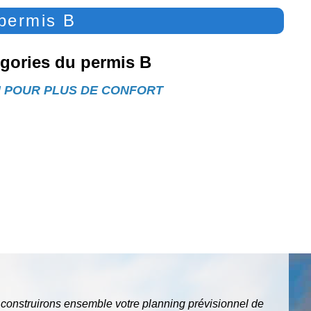
 permis B
égories du permis B
N
POUR
PLUS
DE
CONFO
R
T
construi
r
ons
ensemble
v
otre
planning
prévisionnel
de