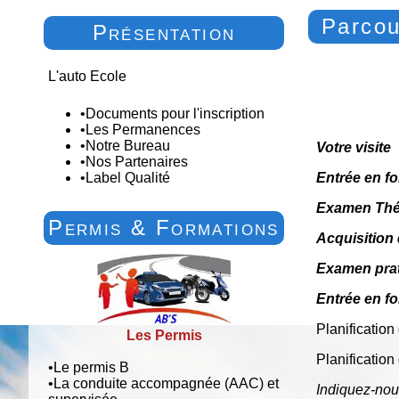
Parcou
Présentation
L'auto Ecole
•
Documents pour l'inscription
•
Les Permanences
•
Notre Bureau
V
o
tre visite
•
Nos Partenaires
•
Label Qualité
Entrée en
f
E
xamen
T
hé
Permis & Formations
Acquisition
Examen
pr
a
Entrée
en
f
Planification
Les Permis
Planification
•
Le permis B
•
La conduite accompagnée (AAC) et
Indiquez-no