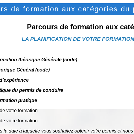
rs de formation aux catégories du
Parcours de formation aux cat
LA
PLANIFIC
A
TION
DE
V
O
TRE
FORM
A
TIO
orm
a
tion théorique
Générale
(code)
orique
G
énéral
(code)
d
’
expérience
tique
du permis
de
conduire
orm
a
tion pr
a
tique
 de votre formation
 de votre formation
us
la
date
à
laquelle
v
ous
souhaitez
obtenir
v
otre
permis
et
nous