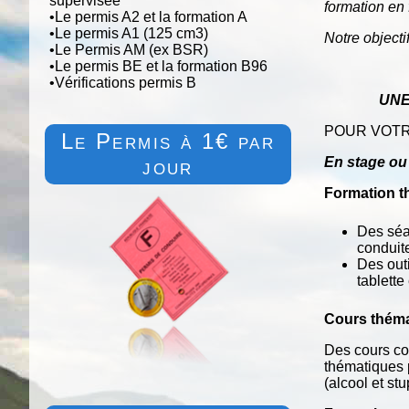
supervisée
formation en
•
Le permis A2 et la formation A
•
Le permis A1 (125 cm3)
Notre
objecti
•
Le Permis AM (ex BSR)
•
Le permis BE et la formation B96
•
Vérifications permis B
UN
POUR VOTR
Le Permis à 1€ par
jour
En
stage
ou
Formation t
Des séan
conduit
Des outi
tablette
Cours thém
Des cours col
thématiques 
(alcool et stu