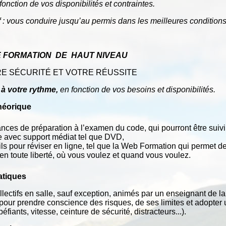
fonction
de
v
os
disponibilités
et
cont
r
aintes.
f
:
v
ous
conduire
jusqu’au
permis
dans
les
meilleures
condition
E
FORM
A
TION
DE
HAUT
NIVEAU
E SÉCURITÉ ET VOTRE RÉUSSITE
à
v
otre
r
ythme,
en
fonction
de
v
os
besoins
et
disponibilités.
héorique
ces de préparation à l’examen du code, qui pourront être suivi 
e avec support médiat tel que DVD,
ls pour réviser en ligne, tel que la Web Formation qui permet de
 en toute liberté, où vous voulez et quand vous voulez.
atiques
lectifs en salle, sauf exception, animés par un enseignant de la 
pour prendre conscience des risques, de ses limites et adopter 
péfiants, vitesse, ceinture de sécurité, distracteurs...).