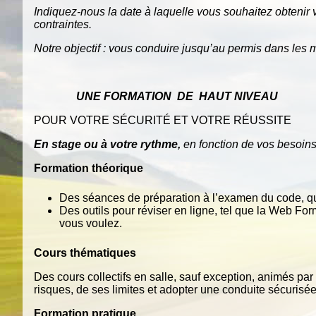
Indiquez-nous
la
date
à
laquelle
v
ous
souhaitez
obtenir
cont
r
aintes.
Notre
objectif
:
v
ous
conduire
jusqu’au
permis
dans
les
m
UNE
FORM
A
TION
DE
HAUT
NIVEAU
POUR VOTRE SÉCURITÉ ET VOTRE RÉUSSITE
En
stage
ou
à
v
otre
r
ythme,
en
fonction
de
v
os
besoin
Formation théorique
Des séances de préparation à l’examen du code, qui
Des outils pour réviser en ligne, tel que la Web For
vous voulez.
Cours thématiques
Des cours collectifs en salle, sauf exception, animés pa
risques, de ses limites et adopter une conduite sécurisée p
Formation pratique