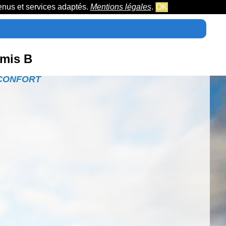
tenus et services adaptés.
Mentions légales
.
OK
rmis B
CONFO
R
T