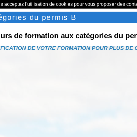
us acceptez l'utilisation de cookies pour vous proposer des con
égories du permis B
urs de formation aux catégories du pe
FIC
A
TION
DE
V
O
TRE
FORM
A
TION
POUR
PLUS
DE