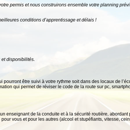
v
otre
permis
et
nous
construi
r
ons
ensemble
v
otre
planning
prév
eilleures
conditions
d’apprentissage
et
délais
!
s
et
disponibilités.
 pourront être suivi à votre rythme soit dans des locaux de l’é
mation qui permet de réviser le code de la route sur pc, smartpho
r un enseignant de la conduite et à la sécurité routière, aborda
our vous et pour les autres (alcool et stupéfiants, vitesse, ceintu