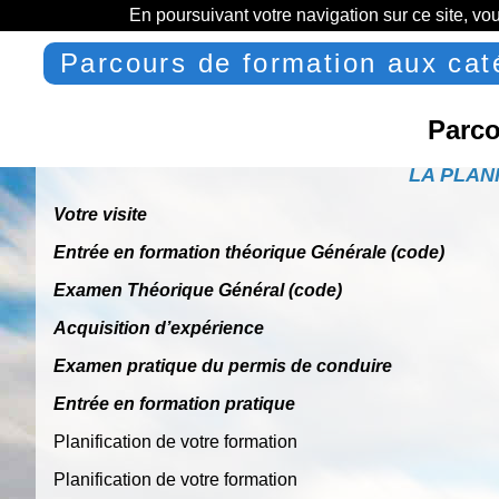
En poursuivant votre navigation sur ce site, vo
Parcours de formation aux cat
Parco
LA
PLANI
V
o
tre visite
Entrée en
form
a
tion théorique
Générale
(code)
E
xamen
T
héorique
G
énéral
(code)
Acquisition
d
’
expérience
Examen
pr
a
tique
du permis
de
conduire
Entrée
en
form
a
tion pr
a
tique
Planification de votre formation
Planification de votre formation