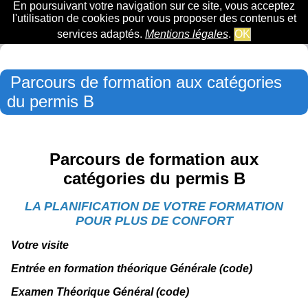
En poursuivant votre navigation sur ce site, vous acceptez
l'utilisation de cookies pour vous proposer des contenus et
services adaptés.
Mentions légales
.
OK
Parcours de formation aux catégories
du permis B
Parcours de formation aux
catégories du permis B
LA
PLANIFIC
A
TION
DE
V
O
TRE
FORM
A
TION
POUR
PLUS
DE
CONFO
R
T
V
o
tre visite
Entrée en
form
a
tion théorique
Générale
(code)
E
xamen
T
héorique
G
énéral
(code)