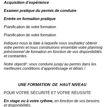
Acquisition
d
’
expérience
Examen
pr
a
tique
du permis
de
conduire
Entrée
en
form
a
tion pr
a
tique
Planification de votre formation
Planification de votre formation
Indiquez-nous
la
date
à
laquelle
v
ous
souhaitez
obtenir
v
otre
permis
et
nous
construi
r
ons
ensemble
v
otre
planning
prévisionnel
de
formation en
fonction
de
v
os
disponibilités
et
cont
r
aintes.
Notre
objectif
:
v
ous
conduire
jusqu’au
permis
dans
les
meilleures
conditions
d’apprentissage
et
délais
!
UNE
FORM
A
TION
DE
HAUT
NIVEAU
POUR VOTRE SÉCURITÉ ET VOTRE RÉUSSITE
En
stage
ou
à
v
otre
r
ythme,
en
fonction
de
v
os
besoins
et
disponibilités.