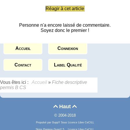
Réagir à cet article
Personne n'a encore laissé de commentaire.
Soyez donc le premier !
Accueil
Connexion
Contact
Label Qualité
Vous êtes ici :
Accueil
»
Fiche descriptive
permis B CS
Haut


© 2004-2018
Propulsé par GuppY
Sous Licence Libre CeCILL
Skins Papinou GuppY 5
Licence Libre CeCILL