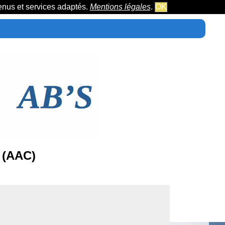
tenus et services adaptés.
Mentions légales
.
OK
 (AAC)