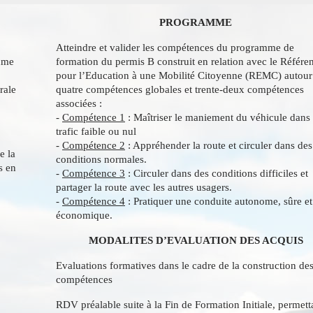
PROGRAMME
Atteindre et valider les compétences du programme de
lume
formation du permis B construit en relation avec le Référen
pour l’Education à une Mobilité Citoyenne (REMC) autour
rale
quatre compétences globales et trente-deux compétences
associées :
-
Compétence 1
: Maîtriser le maniement du véhicule dans
trafic faible ou nul
-
Compétence 2
: Appréhender la route et circuler dans des
e la
conditions normales.
s en
-
Compétence 3
: Circuler dans des conditions difficiles et
partager la route avec les autres usagers.
-
Compétence 4
: Pratiquer une conduite autonome, sûre et
économique.
MODALITES D’EVALUATION DES ACQUIS
Evaluations formatives dans le cadre de la construction de
compétences
RDV préalable suite à la Fin de Formation Initiale, permett