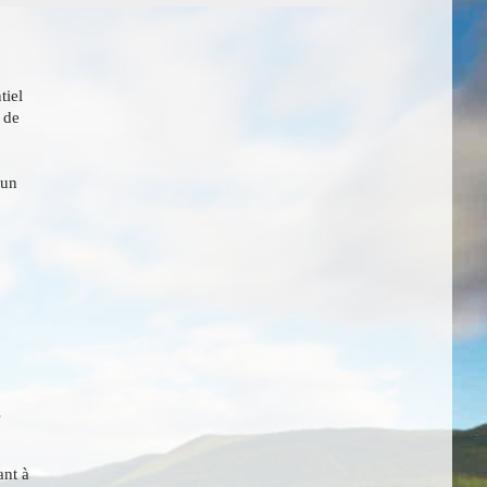
tiel
 de
 un
s
ant à