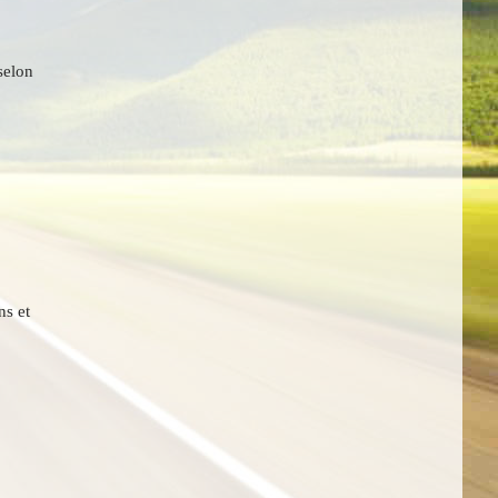
 selon
ns et