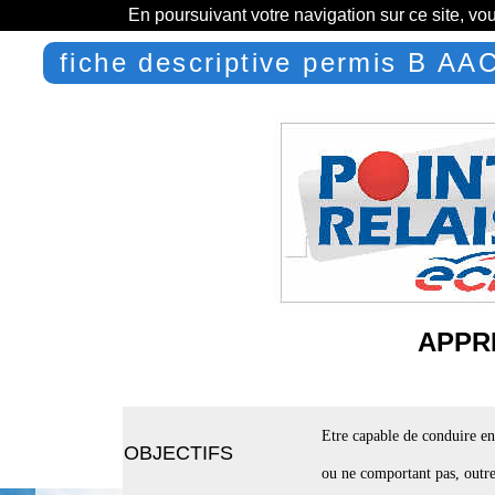
En poursuivant votre navigation sur ce site, vo
fiche descriptive permis B AA
APPRE
Etre capable de conduire en
OBJECTIFS
ou ne comportant pas, outre 