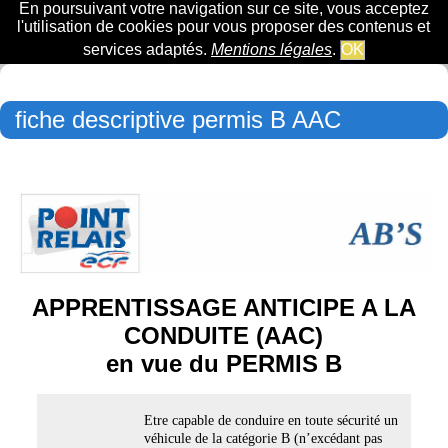
En poursuivant votre navigation sur ce site, vous acceptez
l'utilisation de cookies pour vous proposer des contenus et
services adaptés.
Mentions légales
.
OK
fiche descriptive permis B AAC
APPRENTISSAGE ANTICIPE A LA
CONDUITE (AAC)
en vue du PERMIS B
Etre capable de conduire en toute sécurité un
véhicule de la catégorie B (n’excédant pas