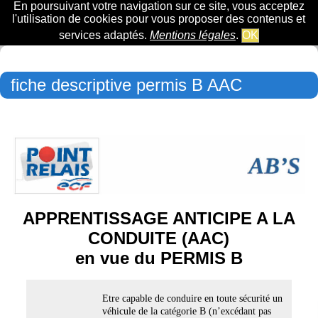
En poursuivant votre navigation sur ce site, vous acceptez
l'utilisation de cookies pour vous proposer des contenus et
services adaptés.
Mentions légales
.
OK
fiche descriptive permis B AAC
APPRENTISSAGE ANTICIPE A LA
CONDUITE (AAC)
en vue du PERMIS B
Etre capable de conduire en toute sécurité un
véhicule de la catégorie B (n’excédant pas