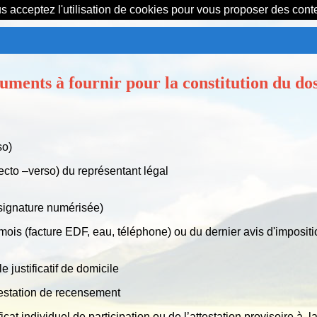
us acceptez l'utilisation de cookies pour vous proposer des con
uments à fournir pour la constitution du dos
so)
recto –verso) du représentant légal
signature numérisée)
mois (facture EDF, eau, téléphone) ou du dernier avis d'impositi
 justificatif de domicile
testation de recensement
cat individuel de participation ou de l’attestation provisoire à 