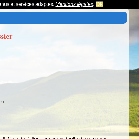
tenus et services adaptés.
Mentions légales
.
OK
sier
on
la JDC ou de l’attestation individuelle d’exemption